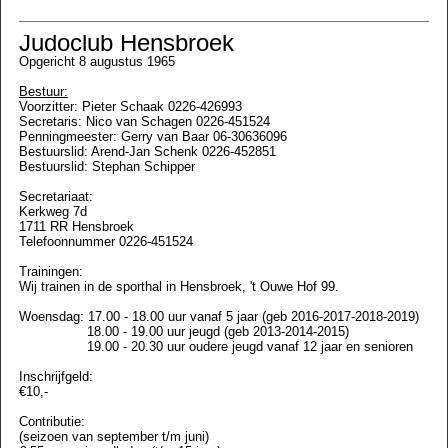
Judoclub Hensbroek
Opgericht 8 augustus 1965
Bestuur:
Voorzitter: Pieter Schaak 0226-426993
Secretaris: Nico van Schagen 0226-451524
Penningmeester: Gerry van Baar 06-30636096
Bestuurslid: Arend-Jan Schenk 0226-452851
Bestuurslid: Stephan Schipper
Secretariaat:
Kerkweg 7d
1711 RR Hensbroek
Telefoonnummer 0226-451524
Trainingen:
Wij trainen in de sporthal in Hensbroek, 't Ouwe Hof 99.
Woensdag:
17.00 - 18.00 uur vanaf 5 jaar
(geb 2016-2017-2018-2019)
18.00 - 19.00 uur jeugd (geb 2013-2014-2015)
19.00 - 20.30 uur oudere jeugd vanaf 12 jaar en senioren
Inschrijfgeld:
€10,-
Contributie:
(seizoen van september t/m juni)